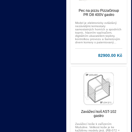
Pec na pizzu PizzaGroup
PR D8 400V gastro
Model je elektronicky ovládáný
nezávislými termostaty
samostatných horních a spodních
topnic, hlavním vypínačem,
digitálním ukazatelem teploty,
kontrolkou provozu a šamotovým
dnem komory s patentovaný...
82900.00 Kč
Zavážecí koš AST-102
gastro
Zavážecí koše k zařízením
Moduline. Velikost koše je ke
každému modelu jiná. (RB-072 =