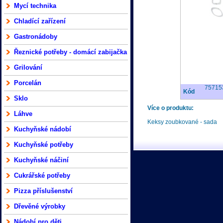
Mycí technika
Chladící zařízení
Gastronádoby
Řeznické potřeby - domácí zabijačka
Grilování
Porcelán
75715
Kód
Sklo
Více o produktu:
Láhve
Keksy zoubkované - sada
Kuchyňské nádobí
Kuchyňské potřeby
Kuchyňské náčiní
Cukrářské potřeby
Pizza příslušenství
Dřevěné výrobky
Nádobí pro děti