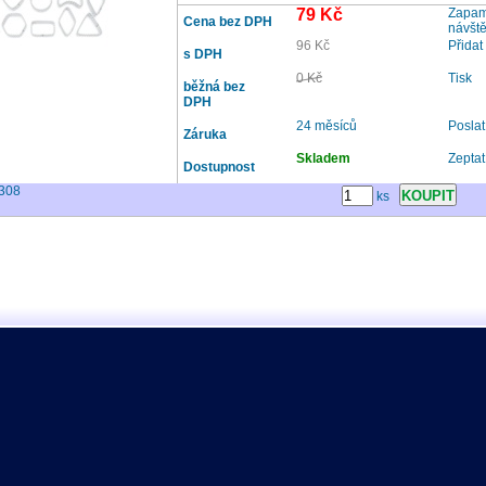
79 Kč
Zapama
Cena bez DPH
návšt
96 Kč
Přidat
s DPH
0 Kč
Tisk
běžná bez
DPH
24 měsíců
Posla
Záruka
Skladem
Zeptat
Dostupnost
308
ks