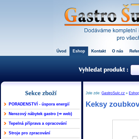
Úvod
Eshop
Kontakt
O nás
Refe
Jste zde:
GastroSulc.cz
»
Esho
Keksy zoubkov
PORADENSTVÍ - úspora energií
Nerezový nábytek gastro (⇒ web)
Tepelná příprava a opracování
Stroje pro zpracování