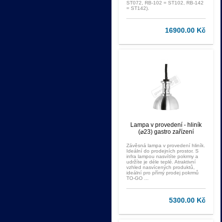
ST072, RB-102 = ST102, RB-142
= ST142).
16900.00 Kč
Lampa v provedení - hliník
(⌀23) gastro zařízení
Závěsná lampa v provedení hliník.
Ideální do prodejních prostor. S
infra lampou nasvítíte pokrmy a
udržíte je déle teplé. Atraktivní
vzhled nasvícených produktů,
ideální pro přímý prodej pokrmů
TO-GO ...
5300.00 Kč