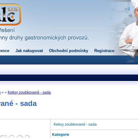
rence
Jak nakupovat
Obchodní podmínky
Registrace
p
» »
Keksy zoubkované - sada
ané - sada
Keksy zoubkované - sada
Kategorie