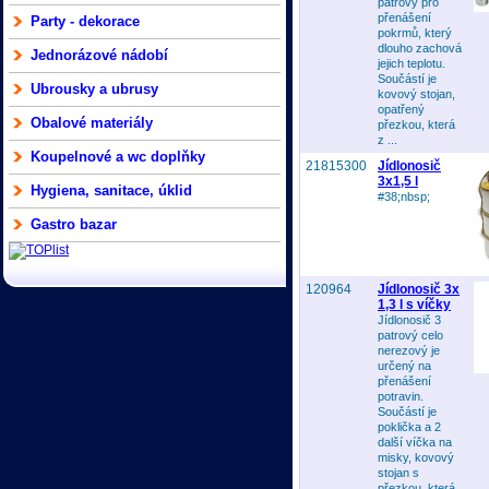
patrový pro
přenášení
Party - dekorace
pokrmů, který
dlouho zachová
Jednorázové nádobí
jejich teplotu.
Součástí je
Ubrousky a ubrusy
kovový stojan,
opatřený
Obalové materiály
přezkou, která
z ...
Koupelnové a wc doplňky
21815300
Jídlonosič
3x1,5 l
Hygiena, sanitace, úklid
#38;nbsp;
Gastro bazar
120964
Jídlonosič 3x
1,3 l s víčky
Jídlonosič 3
patrový celo
nerezový je
určený na
přenášení
potravin.
Součástí je
poklička a 2
další víčka na
misky, kovový
stojan s
přezkou, která