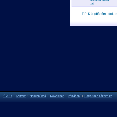
zaj ...
TIP: K úspěšnému doko
ÚVOD
•
Kontakt
•
Nákupní koš
•
Newsletter
•
Přihlášení
|
Registrace zákazníka