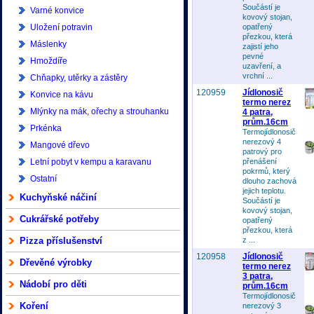
Součástí je
Varné konvice
kovový stojan,
Uložení potravin
opatřený
přezkou, která
Máslenky
zajistí jeho
pevné
Hmoždíře
uzavření, a
vrchní ...
Chňapky, utěrky a zástěry
120959
Jídlonosič
Konvice na kávu
termo nerez
Mlýnky na mák, ořechy a strouhanku
4 patra,
prům.16cm
Prkénka
Termojídlonosič
nerezový 4
Mangové dřevo
patrový pro
Letní pobyt v kempu a karavanu
přenášení
pokrmů, který
Ostatní
dlouho zachová
jejich teplotu.
Kuchyňské náčiní
Součástí je
kovový stojan,
Cukrářské potřeby
opatřený
přezkou, která
Pizza příslušenství
z ...
120958
Jídlonosič
Dřevěné výrobky
termo nerez
3 patra,
Nádobí pro děti
prům.16cm
Termojídlonosič
Koření
nerezový 3