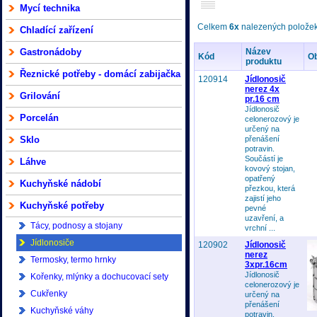
Mycí technika
Celkem
6x
nalezených položek 
Chladící zařízení
Gastronádoby
Název
Kód
O
produktu
Řeznické potřeby - domácí zabijačka
120914
Jídlonosič
nerez 4x
Grilování
pr.16 cm
Jídlonosič
Porcelán
celonerozový je
určený na
Sklo
přenášení
potravin.
Součástí je
Láhve
kovový stojan,
opatřený
Kuchyňské nádobí
přezkou, která
zajistí jeho
Kuchyňské potřeby
pevné
uzavření, a
Tácy, podnosy a stojany
vrchní ...
Jídlonosiče
120902
Jídlonosič
nerez
Termosky, termo hrnky
3xpr.16cm
Jídlonosič
Kořenky, mlýnky a dochucovací sety
celonerozový je
Cukřenky
určený na
přenášení
Kuchyňské váhy
potravin.