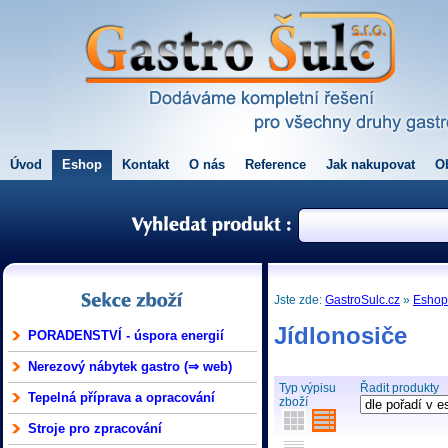
Úvod
Eshop
Kontakt
O nás
Reference
Jak nakupovat
O
Jste zde:
GastroSulc.cz
»
Esho
Jídlonosiče
PORADENSTVÍ - úspora energií
Nerezový nábytek gastro (⇒ web)
Typ výpisu
Řadit produkty
Tepelná příprava a opracování
zboží
Stroje pro zpracování