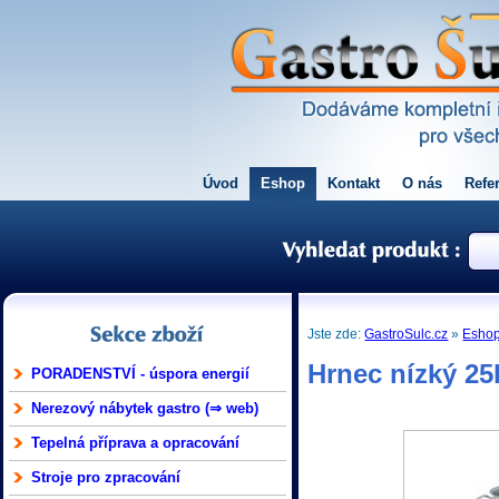
Úvod
Eshop
Kontakt
O nás
Refe
Jste zde:
GastroSulc.cz
»
Esho
Hrnec nízký 25
PORADENSTVÍ - úspora energií
Nerezový nábytek gastro (⇒ web)
Tepelná příprava a opracování
Stroje pro zpracování