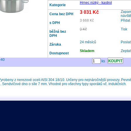
Hrnec nízký - kastrol
Kategorie
3 031 Kč
Zapama
Cena bez DPH
návšt
3 668 Kč
Přidat
s DPH
0 Kč
Tisk
běžná bez
DPH
24 měsíců
Posla
Záruka
Skladem
Zeptat
Dostupnost
-40
ks
robeny z nerezové oceli AISI 304 18/10. Určeny pro nejnáročnější provozy. Pevné,
e. Sendvičové dno o síle 7 mm. Vhodné pro všechny typy sporáků vč. indukčních.