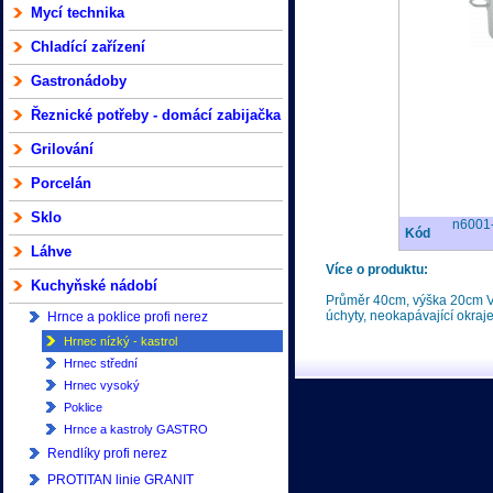
Mycí technika
Chladící zařízení
Gastronádoby
Řeznické potřeby - domácí zabijačka
Grilování
Porcelán
Sklo
n6001
Kód
Láhve
Více o produktu:
Kuchyňské nádobí
Průměr 40cm, výška 20cm Vy
úchyty, neokapávající okraj
Hrnce a poklice profi nerez
Hrnec nízký - kastrol
Hrnec střední
Hrnec vysoký
Poklice
Hrnce a kastroly GASTRO
Rendlíky profi nerez
PROTITAN linie GRANIT