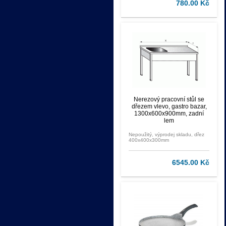
780.00 Kč
Nerezový pracovní stůl se
dřezem vlevo, gastro bazar,
1300x600x900mm, zadní
lem
Nepoužitý, výprodej skladu, dřez
400x400x300mm
6545.00 Kč