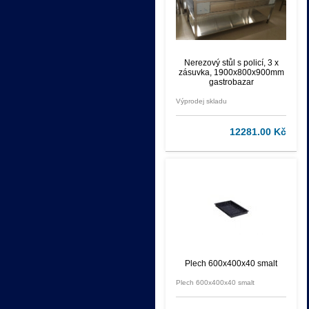
Nerezový stůl s policí, 3 x
zásuvka, 1900x800x900mm
gastrobazar
Výprodej skladu
12281.00 Kč
Plech 600x400x40 smalt
Plech 600x400x40 smalt