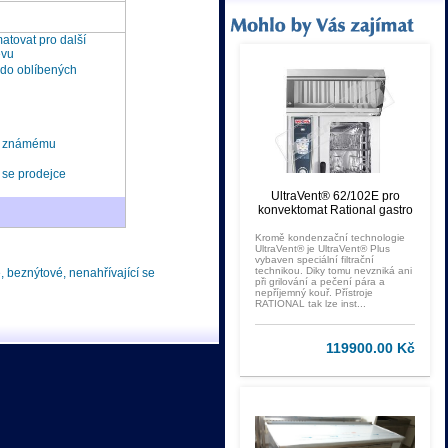
tovat pro další
ěvu
 do oblíbených
t známému
 se prodejce
UltraVent® 62/102E pro
konvektomat Rational gastro
Kromě kondenzační technologie
UltraVent® je UltraVent® Plus
vybaven speciální filtrační
technikou. Diky tomu nevzniká ani
 beznýtové, nenahřívající se
při grilování a pečení pára a
nepříjemný kouř. Přístroje
RATIONAL tak lze inst...
119900.00 Kč