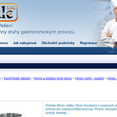
rence
Jak nakupovat
Obchodní podmínky
Registrace
p
»
Kuchyňské nádobí
»
Hrnce a poklice profi nerez
»
Hrnec nízký - kastrol
»
Hrnec 
l
Průměr 40cm, výška 20cm Vyrobeny z nerezové oce
Určeny pro nejnáročnější provozy. Pevné, beznýtov
úchyty, neokap ...