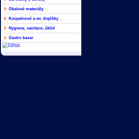
Obalové materiály
Koupelnové a wc doplňky
Hygiena, sanitace, úklid
Gastro bazar