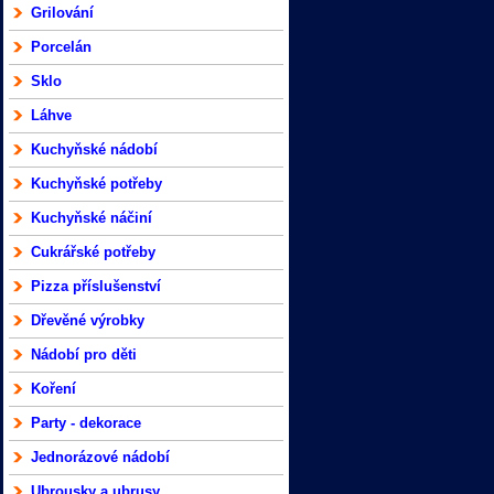
Grilování
Porcelán
Sklo
Láhve
Kuchyňské nádobí
Kuchyňské potřeby
Kuchyňské náčiní
Cukrářské potřeby
Pizza příslušenství
Dřevěné výrobky
Nádobí pro děti
Koření
Party - dekorace
Jednorázové nádobí
Ubrousky a ubrusy