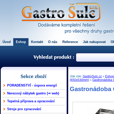
Úvod
Eshop
Kontakt
O nás
Reference
Jak nakupovat
O
Jste zde:
GastroSulc.cz
»
Esho
(650x530mm)
»
Gastronádoba G
PORADENSTVÍ - úspora energií
Gastronádoba G
Nerezový nábytek gastro (⇒ web)
Tepelná příprava a opracování
Stroje pro zpracování