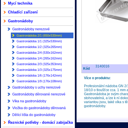
Mycí technika
Chladící zařízení
Gastronádoby
Gastronádoby nerezové
Gastronádoba 2/1 (650x530mm)
Gastronádoba 1/1 (325x530mm)
Gastronádoba 1/2 (325x265mm)
Gastronádoba 2/4 (530x162mm)
Gastronádoba 1/4 (265x162mm)
Gastronádoba 2/3 (325x353mm)
3140016
Kód
Gastronádoba 1/3 (325x175mm)
Gastronádoba 1/6 (176x142mm)
Více o produktu:
Gastronádoba 1/9 (176x108mm)
Profesionální nádoba GN 2/1
Gastronádoby s uchy nerezové
18/10 o tloušťce cca. 1 mm 
Gastronádoba je svým charak
Gastronádoby děrované nerezové
stohovatelná, a lze k ní doko
Víka na gastronádoby
variantou jsou, také víka s
gastronádoby.
Vložka do gastronádoby děrovaná
Dělící lišta do gastronádoby
Řeznické potřeby - domácí zabijačka