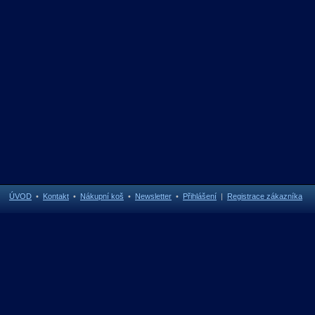
ÚVOD
•
Kontakt
•
Nákupní koš
•
Newsletter
•
Přihlášení
|
Registrace zákazníka