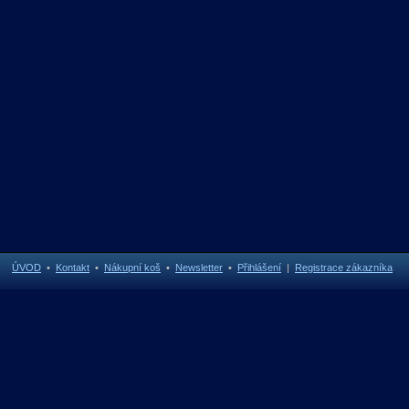
ÚVOD
•
Kontakt
•
Nákupní koš
•
Newsletter
•
Přihlášení
|
Registrace zákazníka