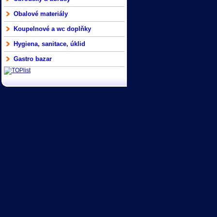
Obalové materiály
Koupelnové a wc doplňky
Hygiena, sanitace, úklid
Gastro bazar