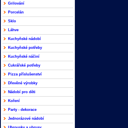
Grilování
Porcelán
Sklo
Láhve
Kuchyňské nádobí
Kuchyňské potřeby
Kuchyňské náčiní
Cukrářské potřeby
Pizza příslušenství
Dřevěné výrobky
Nádobí pro děti
Koření
Party - dekorace
Jednorázové nádobí
Ubrousky a ubrusy