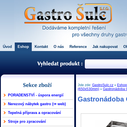
Úvod
Eshop
Kontakt
O nás
Reference
Jak nakupovat
O
Jste zde:
GastroSulc.cz
»
Esho
(650x530mm)
»
Gastronádoba G
PORADENSTVÍ - úspora energií
Gastronádoba G
Nerezový nábytek gastro (⇒ web)
Tepelná příprava a opracování
Stroje pro zpracování