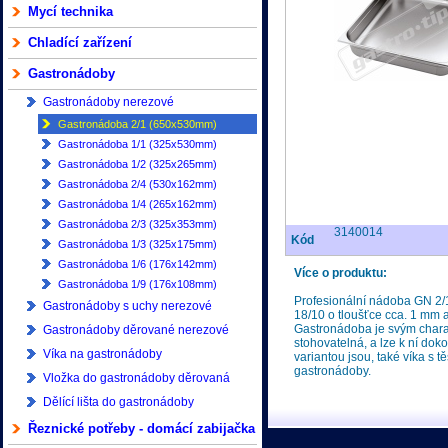
Mycí technika
Chladící zařízení
Gastronádoby
Gastronádoby nerezové
Gastronádoba 2/1 (650x530mm)
Gastronádoba 1/1 (325x530mm)
Gastronádoba 1/2 (325x265mm)
Gastronádoba 2/4 (530x162mm)
Gastronádoba 1/4 (265x162mm)
Gastronádoba 2/3 (325x353mm)
3140014
Kód
Gastronádoba 1/3 (325x175mm)
Gastronádoba 1/6 (176x142mm)
Více o produktu:
Gastronádoba 1/9 (176x108mm)
Profesionální nádoba GN 2/1
Gastronádoby s uchy nerezové
18/10 o tloušťce cca. 1 mm 
Gastronádoba je svým charak
Gastronádoby děrované nerezové
stohovatelná, a lze k ní doko
Víka na gastronádoby
variantou jsou, také víka s
gastronádoby.
Vložka do gastronádoby děrovaná
Dělící lišta do gastronádoby
Řeznické potřeby - domácí zabijačka