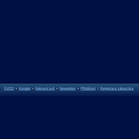
ÚVOD
•
Kontakt
•
Nákupní koš
•
Newsletter
•
Přihlášení
|
Registrace zákazníka