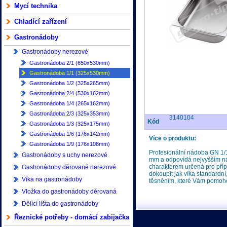
Mycí technika
Chladící zařízení
Gastronádoby
Gastronádoby nerezové
Gastronádoba 2/1 (650x530mm)
Gastronádoba 1/1 (325x530mm)
Gastronádoba 1/2 (325x265mm)
Gastronádoba 2/4 (530x162mm)
Gastronádoba 1/4 (265x162mm)
Gastronádoba 2/3 (325x353mm)
3140104
Kód
Gastronádoba 1/3 (325x175mm)
Gastronádoba 1/6 (176x142mm)
Více o produktu:
Gastronádoba 1/9 (176x108mm)
Profesionální nádoba GN 1/1
Gastronádoby s uchy nerezové
mm a odpovídá nejvyšším ná
charakterem určená pro přípr
Gastronádoby děrované nerezové
dokoupit jak víka standardní,
Víka na gastronádoby
těsněním, které Vám pomoho
Vložka do gastronádoby děrovaná
Dělící lišta do gastronádoby
Řeznické potřeby - domácí zabijačka