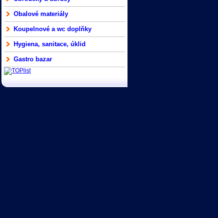
Obalové materiály
Koupelnové a wc doplňky
Hygiena, sanitace, úklid
Gastro bazar