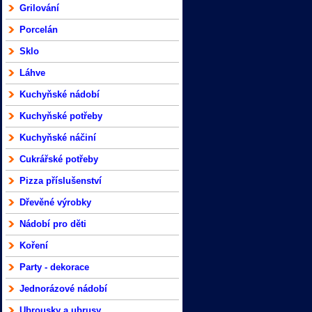
Grilování
Porcelán
Sklo
Láhve
Kuchyňské nádobí
Kuchyňské potřeby
Kuchyňské náčiní
Cukrářské potřeby
Pizza příslušenství
Dřevěné výrobky
Nádobí pro děti
Koření
Party - dekorace
Jednorázové nádobí
Ubrousky a ubrusy