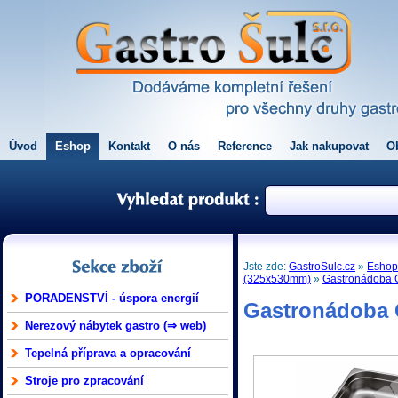
Úvod
Eshop
Kontakt
O nás
Reference
Jak nakupovat
O
Jste zde:
GastroSulc.cz
»
Esho
(325x530mm)
»
Gastronádoba 
PORADENSTVÍ - úspora energií
Gastronádoba 
Nerezový nábytek gastro (⇒ web)
Tepelná příprava a opracování
Stroje pro zpracování