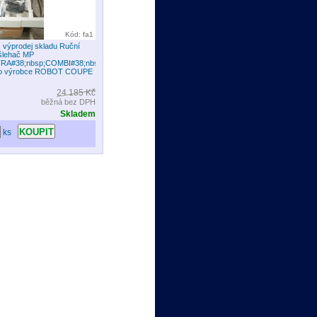
Kód: fa1
, výprodej skladu Ruční
 šlehač MP
TRA#38;nbsp;COMBI#38;nbsp;
ho výrobce ROBOT COUPE
24 185 Kč
běžná bez DPH
Skladem
ks