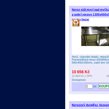
Nerez stůl mycí nad myčk
a policí vpravo 1300x60
gastro bazar
Nový, výprodej skladu, nepouži
Potravinářská nerez ASIS#38;n
500x400x250mm, zadní lem 
10 656 Kč
12 894 Kč
s DPH
b
Dostupnost:
ks
Nerezový dvojdřez, lisovan