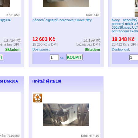
Kód: a50
Kód: a48
bsp;304,
Zánovní digestoř, nerezové tukové filtry
Nový - nepoužitý
ponorný mixér a
350#38;nbsp;UL
od francouzské
...
12 603 Kč
19 348 Kč
13 727 Kč
14 139 Kč
ěžná bez DPH
15 250 Kč
s DPH
běžná bez DPH
23 412 Kč
s DPH
Skladem
Dostupnost:
Skladem
Dostupnost:
ks
bot DM-10A
Hnětač těsta 10l
Kód: 7110489
Kód: HTF 10