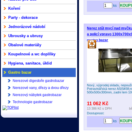
ks
Koření
Party - dekorace
Jednorázové nádobí
Nerez stůl mycí nad myčk
a policí vpravo 1300x70
Ubrousky a ubrusy
gastro bazar
Obalové materiály
Koupelnové a wc doplňky
Hygiena, sanitace, úklid
Gastro bazar
Nerezové digestoře gastrobazar
Nový, výprodej skladu, nepouži
Nerezové vany, dřezy a dvou dřezy
Potravinářská nerez ASIS#38;n
500x500x300mm, zadní lem 
gastrobazar
Nerezový nábytek gastrobazar
Technologie gastrobazar
11 062 Kč
13 386 Kč
s DPH
b
Dostupnost:
ks