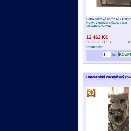
Potravinářská nerez AISI#38;n
Nový, výprodej skladu, vana
500x400x250mm.
12 463 Kč
15 081 Kč
s DPH
b
Dostupnost:
ks
Univerzální kuchyňský ro