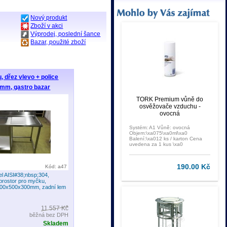
Nový produkt
Zboží v akci
Výprodej, poslední šance
Bazar, použité zboží
, dřez vlevo + police
mm, gastro bazar
TORK Premium vůně do
osvěžovače vzduchu -
ovocná
Systém: A1 Vůně: ovocná
Objem:\xa075\xa0ml\xa0
Balení:\xa012 ks / karton Cena
uvedena za 1 kus \xa0
190.00 Kč
Kód: a47
el AISI#38;nbsp;304,
 prostor pro myčku,
 500x500x300mm, zadní lem
11 557 Kč
běžná bez DPH
Skladem