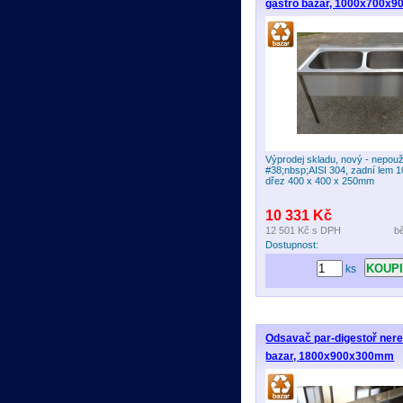
gastro bazar, 1000x700x
Výprodej skladu, nový - nepou
#38;nbsp;AISI 304, zadní lem 
dřez 400 x 400 x 250mm
10 331 Kč
12 501 Kč
s DPH
b
Dostupnost:
ks
Odsavač par-digestoř nere
bazar, 1800x900x300mm