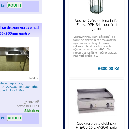
ks
Vestavný zásobník na talíře
Edesa DPN-34 - neutrální
ůl se dřezem vpravo nad
gastro
00x900mm gastro
Vestavný neutrální zásobník na
talíře se speciálním dávkovacím
systémem ocelových pružin
udržujících talíře v konstantní
výšce pro snadný odběr. Dle
hmotnosti talířů je možno upravit
napnutí pružin a ...
6600.00 Kč
Kód: k
kladu, nepoužitý,
rez ASIS#38;nbsp;304, dřez
 zadní lem 100mm
12 397 Kč
běžná bez DPH
Skladem
ks
Opékací plotna elektrická
FTE/C9-10 L FAGOR, řada