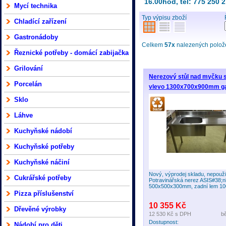
16.00hod, tel: 775 250 
Mycí technika
Typ výpisu zboží
Chladící zařízení
Gastronádoby
Celkem
57x
nalezených položek
Řeznické potřeby - domácí zabijačka
Grilování
Nerezový stůl nad myčku 
Porcelán
vlevo 1300x700x900mm ga
Sklo
Láhve
Kuchyňské nádobí
Kuchyňské potřeby
Kuchyňské náčiní
Nový, výprodej skladu, nepouži
Cukrářské potřeby
Potravinářská nerez ASIS#38;n
500x500x300mm, zadní lem 
Pizza příslušenství
10 355 Kč
Dřevěné výrobky
12 530 Kč
s DPH
b
Dostupnost:
Nádobí pro děti