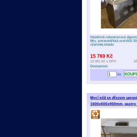
Nástěnná celonerezová digesto
filtry, potravinářská ocel AISI 3
výprodej skladu
15 769 Kč
19 081 Kč
s DPH
b
Dostupnost:
ks
Mycí stůl se dřezem uprost
1600x600x900mm, gastro 