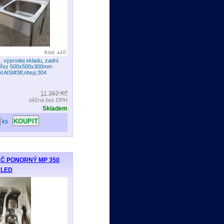
Kód: a10
, výprodej skladu, zadní
 dřez 500x500x300mm
el AISI#38;nbsp;304
11 362 Kč
běžná bez DPH
Skladem
ks
Č PONORNÝ MP 350
 LED