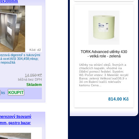
700x300mm
Kód: d2
TORK Advanced utěrky 430
ezová digestoř s tukovými
- velká role - zelená
ská ocel AISI 304,#38;nbsp;
 nepoužitá
Utěrky na stírání olejů, řezných a
chladicích kapalin, vhodné na
čištění pomocí ředidel. Systém:
14 050 Kč
W1 Počet vrstev: 3 Materiál: recykl
Barva: zelená Velikost:\xa036,9 x
běžná bez DPH
34 cm Balení:\xa01 role\xa0v
Skladem
kartonu Cena...
ks
814.00 Kč
nerezový lisovaný
mm, gastro bazar