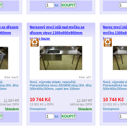
ks
u se dřezem
Nerezový mycí stůl nad myčku se
Nerez mycí st
0x900mm
dřezem vlevo 1300x600x900mm
myčku 1300x6
gastro bazar
bazar
Kód: baz3
Kód: a27
tý,
Nový, výprodej skladu, nepoužitý,
Nový, výprodej s
bsp;304, dřez
Potravinářská nerez ASIS#38;nbsp;304, dřez
Potravinářská ne
100mm
500x400x250mm, zadní lem 100mm
500x400x250mm,
10 744 Kč
10 744 Kč
11 557 Kč
12 397 Kč
ěžná bez DPH
13 001 Kč
s DPH
běžná bez DPH
13 001 Kč
s DPH
Skladem
Dostupnost:
Skladem
Dostupnost:
ks