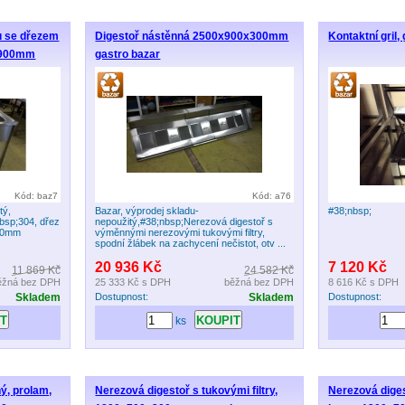
u se dřezem
Digestoř nástěnná 2500x900x300mm
Kontaktní gril,
0x900mm
gastro bazar
Kód: baz7
Kód: a76
tý,
Bazar, výprodej skladu-
#38;nbsp;
bsp;304, dřez
nepoužitý,#38;nbsp;Nerezová digestoř s
100mm
výměnnými nerezovými tukovými filtry,
spodní žlábek na zachycení nečistot, otv ...
20 936 Kč
7 120 Kč
11 869 Kč
24 582 Kč
ěžná bez DPH
25 333 Kč
s DPH
běžná bez DPH
8 616 Kč
s DPH
Skladem
Dostupnost:
Skladem
Dostupnost:
ks
ý, prolam,
Nerezová digestoř s tukovými filtry,
Nerezová dige