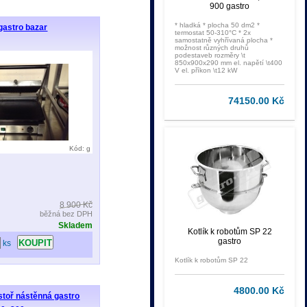
900 gastro
* hladká * plocha 50 dm2 *
 gastro bazar
termostat 50-310°C * 2x
samostatně vyhřívaná plocha *
možnost různých druhů
podestaveb rozměry \t
850x900x290 mm el. napětí \t400
V el. příkon \t12 kW
74150.00 Kč
Kód: g
8 900 Kč
běžná bez DPH
Skladem
Kotlík k robotům SP 22
gastro
ks
Kotlík k robotům SP 22
4800.00 Kč
stoř nástěnná gastro