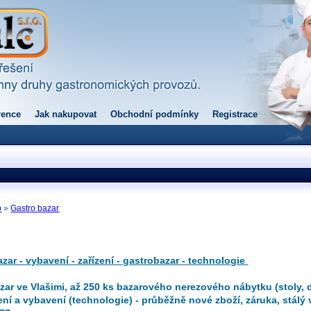
rence
Jak nakupovat
Obchodní podmínky
Registrace
p
»
Gastro bazar
azar - vybavení - zařízení - gastrobazar - technologie
zar ve Vlašimi, až 250 ks bazarového nerezového nábytku (stoly, dř
ízení a vybavení (technologie) - průběžně nové zboží, záruka, stál