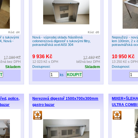
Kód: d4
Kód: d6
ř s tukovými
Nová - výprodej skladu Nástěnná
Nepoužizý - nový
04, Nová -
celonerezová digestoř s tukovými filtry,
lem 100mm, 2 x
potravinářská ocel AISI 304
potravinářská oc
9 936 Kč
10 950 Kč
17 080 Kč
12 482 Kč
ěžná bez DPH
12 023 Kč
s DPH
běžná bez DPH
13 250 Kč
s DPH
Skladem
Dostupnost:
Skladem
Dostupnost:
ks
řed, police,
Nerezová digestoř 1500x700x300mm
MIXER+ŠLEHA
bazar
gastro bazar
ULTRA COMBI