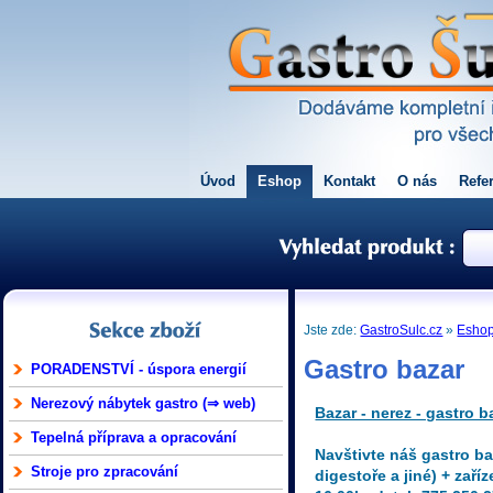
Úvod
Eshop
Kontakt
O nás
Refe
Jste zde:
GastroSulc.cz
»
Esho
Gastro bazar
PORADENSTVÍ - úspora energií
Nerezový nábytek gastro (⇒ web)
Bazar - nerez - gastro b
Tepelná příprava a opracování
Navštivte náš gastro ba
Stroje pro zpracování
digestoře a jiné) + zař