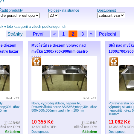
277
Řadit produkty
Položek na stránce
Dostupnost
 v této kategorii a všech podkategoriích.
Stránky
První
«
1
2
3
»
Poslední
se dřezem
Mycí stůl se dřezem vpravo nad
Stůl nad myčku
stro bazar
myčku 1300x700x900mm gastro
1300x700x900
bazar
Kód: a33
Kód: a32
tý,
Nový, výprodej skladu, nepoužitý,
Potravinářská oc
bsp;304, dřez
Potravinářská nerez ASIS#38;nbsp;304, dřez
výprodej skladu,
100mm
500x500x300mm, zadní lem 100mm
nepoužitý, dřez
100mm
10 355 Kč
11 062 Kč
11 118 Kč
11 118 Kč
ěžná bez DPH
12 530 Kč
s DPH
běžná bez DPH
13 386 Kč
s DPH
Skladem
Dostupnost:
Skladem
Dostupnost: