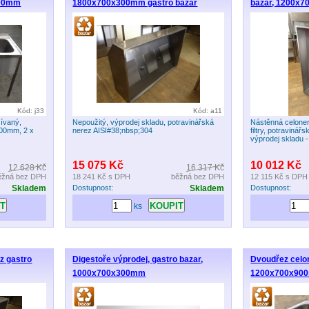
900mm
1800x700x300mm gastro bazar
bazar, 1200x
Kód: j33
Kód: a11
žívaný,
Nepoužitý, výprodej skladu, potravinářská
Nástěnná celoner
100mm, 2 x
nerez AISI#38;nbsp;304
filtry, potravinář
výprodej skladu -
15 075 Kč
10 012 Kč
12 628 Kč
16 317 Kč
ěžná bez DPH
18 241 Kč
s DPH
běžná bez DPH
12 115 Kč
s DPH
Skladem
Dostupnost:
Skladem
Dostupnost:
ks
z gastro
Digestoře výprodej, gastro bazar,
Dvoudřez celo
1000x700x300mm
1200x700x900