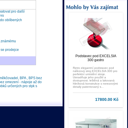
tovat pro další
ěvu
 do oblíbených
t známému
 se prodejce
Podstavec pod EXCELSIA
300 gastro
Retro elegantní podstavec pod
nářezový stroj EXCELSIA 300 pro
perfektní umístění stroje.
Usnadňuje jeho použití a
 změkčovadel, BPA , BPS bez
dostupnost. leštěná a lakovaná
 bez omezení - nápoje až do
hliníková konstrukce s nerezovými
bků určených pro styk s
detaily patentovaný s...
17800.00 Kč