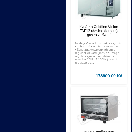
Kynárna Coldline Vision
TAF13 (deska s lemem)
gastro zařízení
Modely Vision TF s funkcí • kynutí
• zchlazení • udržení • rozmrazení
• čokoláda vybaveny přesnou
regulací vlhkosti (40% až 95%) a
regulací výkonu ventilátoru v
rozsahu 30% až 100% (přesná
regulace po...
178900.00 Kč