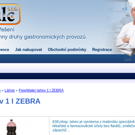
rence
Jak nakupovat
Obchodní podmínky
Registrace
p
»
Láhve
»
FreeWater lahev 1 l ZEBRA
v 1 l ZEBRA
#38;nbsp; lahev je vyrobena z materiálu speciálně
lékařské a farmaceutické účely bez ftalátů, změkč
zápachů ...