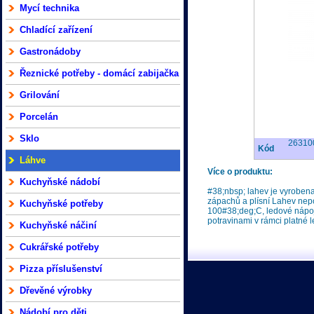
Mycí technika
Chladící zařízení
Gastronádoby
Řeznické potřeby - domácí zabijačka
Grilování
Porcelán
Sklo
26310
Kód
Láhve
Více o produktu:
Kuchyňské nádobí
#38;nbsp; lahev je vyrobena
zápachů a plísní Lahev nepo
Kuchyňské potřeby
100#38;deg;C, ledové nápoj
potravinami v rámci platné l
Kuchyňské náčiní
Cukrářské potřeby
Pizza příslušenství
Dřevěné výrobky
Nádobí pro děti