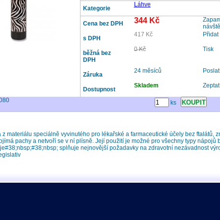
Láhve
Kategorie
344 Kč
Zapama
Cena bez DPH
návšt
417 Kč
Přidat
s DPH
0 Kč
Tisk
běžná bez
DPH
24 měsíců
Posla
Záruka
Skladem
Zeptat
Dostupnost
080
ks
 z materiálu speciálně vyvinutého pro lékařské a farmaceutické účely bez ftalátů,
jímá pachy a netvoří se v ní plísně. Její použití je možné pro všechny typy nápojů
e#38;nbsp;#38;nbsp; splňuje nejnovější požadavky na zdravotní nezávadnost výro
egislativ