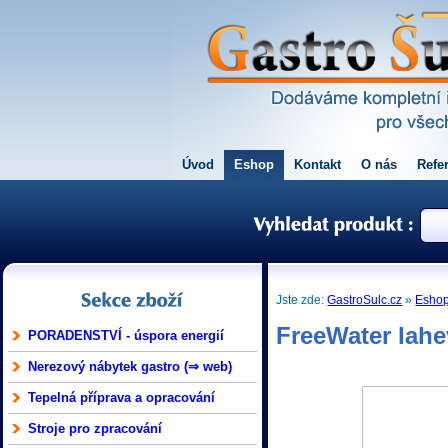
Úvod
Eshop
Kontakt
O nás
Refe
Jste zde:
GastroSulc.cz
»
Esho
FreeWater lahe
PORADENSTVÍ - úspora energií
Nerezový nábytek gastro (⇒ web)
Tepelná příprava a opracování
Stroje pro zpracování