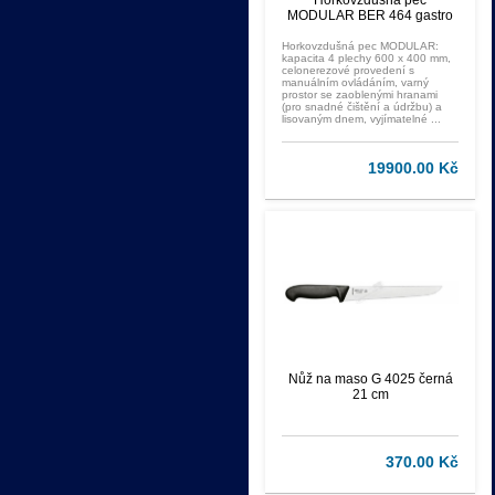
Horkovzdušná pec
MODULAR BER 464 gastro
Horkovzdušná pec MODULAR:
kapacita 4 plechy 600 x 400 mm,
celonerezové provedení s
manuálním ovládáním, varný
prostor se zaoblenými hranami
(pro snadné čištění a údržbu) a
lisovaným dnem, vyjímatelné ...
19900.00 Kč
Nůž na maso G 4025 černá
21 cm
370.00 Kč