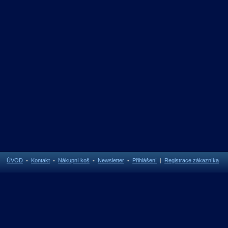
ÚVOD
•
Kontakt
•
Nákupní koš
•
Newsletter
•
Přihlášení
|
Registrace zákazníka