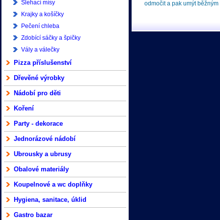
Šlehací mísy
odmočit a pak umýt běžným z
Krajky a košíčky
Pečení chleba
Zdobící sáčky a špičky
Vály a válečky
Pizza příslušenství
Dřevěné výrobky
Nádobí pro děti
Koření
Party - dekorace
Jednorázové nádobí
Ubrousky a ubrusy
Obalové materiály
Koupelnové a wc doplňky
Hygiena, sanitace, úklid
Gastro bazar