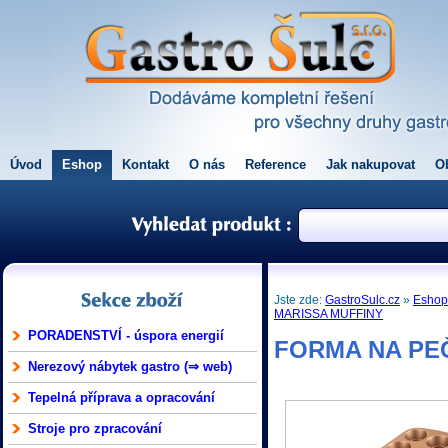
Úvod
Eshop
Kontakt
O nás
Reference
Jak nakupovat
O
Jste zde:
GastroSulc.cz
»
Esho
MARISSA MUFFINY
PORADENSTVÍ - úspora energií
FORMA NA PE
Nerezový nábytek gastro (⇒ web)
Tepelná příprava a opracování
Stroje pro zpracování