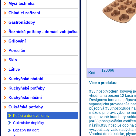
Mycí technika
Chladící zařízení
Gastronádoby
Řeznické potřeby - domácí zabijačka
Grilování
Porcelán
Sklo
Láhve
120066
Kód
Kuchyňské nádobí
Více o produktu:
Kuchyňské potřeby
#38;nbsp;Moderní kovová p
vhodná na pečení 12 kusů mu
Kuchyňské náčiní
Designová forma na přípravu
vypadajícím provedení a bar
Cukrářské potřeby
působivá.#38;nbsp;Bude naví
můžete připravit výborné mu
Pečící a dortové formy
gratinované brambory, snídaň
je#38;nbsp;skvělým vodičem 
Cukrářské doplňky
nástřik.#38;nbsp;Je odolná
vysypat, aby vaše nadýchaná
Lopatky na dort
Vhodná do elektrické, plynov