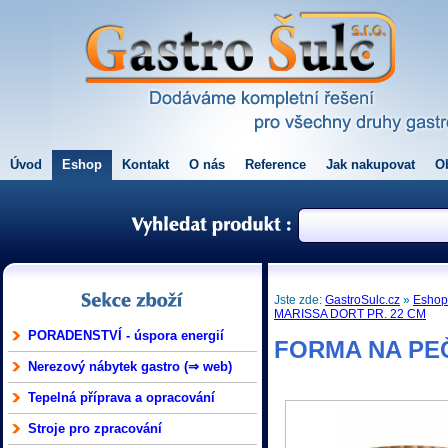
Úvod
Eshop
Kontakt
O nás
Reference
Jak nakupovat
O
Jste zde:
GastroSulc.cz
»
Esho
MARISSA DORT PR. 22 CM
PORADENSTVÍ - úspora energií
FORMA NA PEČ
Nerezový nábytek gastro (⇒ web)
Tepelná příprava a opracování
Stroje pro zpracování