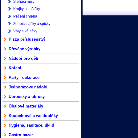
Šlehací mísy
Krajky a košíčky
Pečení chleba
Zdobící sáčky a špičky
Vály a válečky
Pizza příslušenství
Dřevěné výrobky
Nádobí pro děti
Koření
Party - dekorace
Jednorázové nádobí
Ubrousky a ubrusy
Obalové materiály
Koupelnové a wc doplňky
Hygiena, sanitace, úklid
Gastro bazar