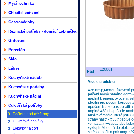
Mycí technika
Chladící zařízení
Gastronádoby
Řeznické potřeby - domácí zabijačka
Grilování
Porcelán
Sklo
Láhve
120061
Kód
Kuchyňské nádobí
Více o produktu:
Kuchyňské potřeby
#38;nbsp;Moderní kovová p
pečení nadýchaného dortové
Kuchyňské náčiní
naplnit krémem, ovocem, žela
ideální pro pečení korpusu z
Cukrářské potřeby
upečení lze korpus obrátit a
náplně.#38;nbsp;Bude navíc#
Pečící a dortové formy
hliníkovém těle, které je#38
strany nástřik.#38;nbsp;Je
Cukrářské doplňky
vymazat a vysypat, aby kol
vyklopit. Vhodná do elektric
Lopatky na dort
stačí odmočit a pak umýt b