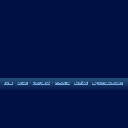
ÚVOD
•
Kontakt
•
Nákupní koš
•
Newsletter
•
Přihlášení
|
Registrace zákazníka