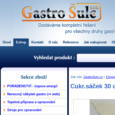
Úvod
Eshop
Kontakt
O nás
Reference
Jak nakupovat
O
Jste zde:
GastroSulc.cz
»
Esho
Cukr.sáček 30
PORADENSTVÍ - úspora energií
Nerezový nábytek gastro (⇒ web)
Tepelná příprava a opracování
Stroje pro zpracování