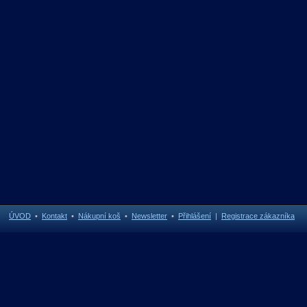
ÚVOD
•
Kontakt
•
Nákupní koš
•
Newsletter
•
Přihlášení
|
Registrace zákazníka