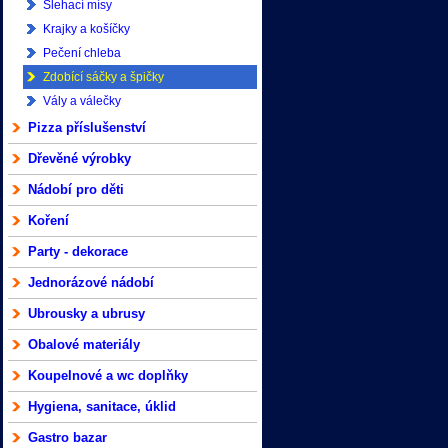
Šlehací mísy
Krajky a košíčky
Pečení chleba
Zdobící sáčky a špičky
Vály a válečky
Pizza příslušenství
Dřevěné výrobky
Nádobí pro děti
Koření
Party - dekorace
Jednorázové nádobí
Ubrousky a ubrusy
Obalové materiály
Koupelnové a wc doplňky
Hygiena, sanitace, úklid
Gastro bazar