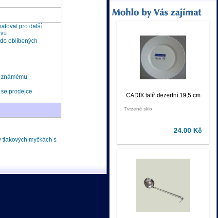
tovat pro další
ěvu
 do oblíbených
t známému
 se prodejce
CADIX talíř dezertní 19,5 cm
Tvrzené sklo
24.00 Kč
 v tlakových myčkách s