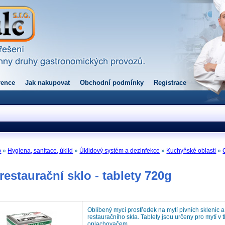
rence
Jak nakupovat
Obchodní podmínky
Registrace
p
»
Hygiena, sanitace, úklid
»
Úklidový systém a dezinfekce
»
Kuchyňské oblasti
»
staurační sklo - tablety 720g
Oblíbený mycí prostředek na mytí pivních sklenic 
restauračního skla. Tablety jsou určeny pro mytí v
oplachovačem.