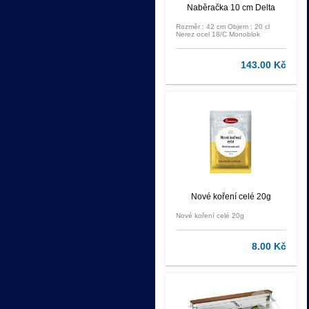
Naběračka 10 cm Delta
Rozměr : 42 cm Objem : 20 cl
Nerez ocel 18/C Monoblok
143.00 Kč
Nové koření celé 20g
Nové koření celé 20g
8.00 Kč