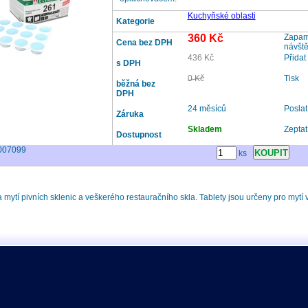
Kuchyňské oblasti
Kategorie
360 Kč
Zapama
Cena bez DPH
návšt
436 Kč
Přidat
s DPH
0 Kč
Tisk
běžná bez
DPH
24 měsíců
Posla
Záruka
Skladem
Zeptat
Dostupnost
007099
ks
 mytí pivních sklenic a veškerého restauračního skla. Tablety jsou určeny pro mytí