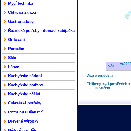
Mycí technika
Chladící zařízení
Gastronádoby
Řeznické potřeby - domácí zabijačka
Grilování
Porcelán
Sklo
vc261
Kód
Láhve
Kuchyňské nádobí
Více o produktu:
Oblíbený mycí prostředek na
Kuchyňské potřeby
oplachovačem.
Kuchyňské náčiní
Cukrářské potřeby
Pizza příslušenství
Dřevěné výrobky
Nádobí pro děti