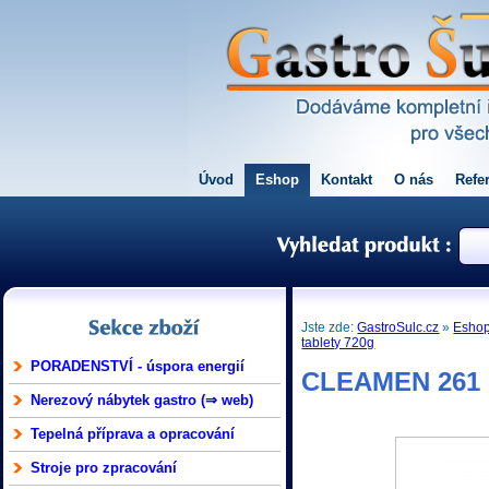
Úvod
Eshop
Kontakt
O nás
Refe
Jste zde:
GastroSulc.cz
»
Esho
tablety 720g
PORADENSTVÍ - úspora energií
CLEAMEN 261 re
Nerezový nábytek gastro (⇒ web)
Tepelná příprava a opracování
Stroje pro zpracování