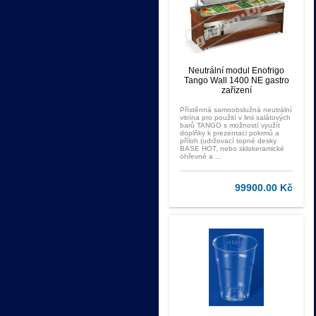
Neutrální modul Enofrigo
Tango Wall 1400 NE gastro
zařízení
Přístěnná samoobslužná neutrální
vitrína pro použití v linii salátových
barů TANGO s možností využít
doplňky k prezentaci pokrmů a
příloh (udržovací topné desky
BASE HOT, nebo sklokeramické
ohřevné a ...
99900.00 Kč