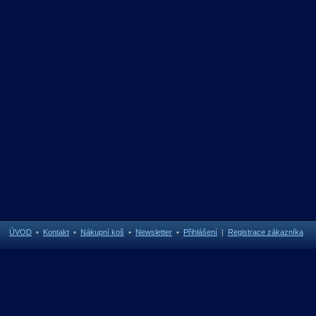
ÚVOD
•
Kontakt
•
Nákupní koš
•
Newsletter
•
Přihlášení
|
Registrace zákazníka