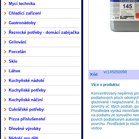
Mycí technika
Chladící zařízení
Gastronádoby
Řeznické potřeby - domácí zabijačka
Grilování
Porcelán
Sklo
Láhve
vc145050098
Kód
Kuchyňské nádobí
Více o produktu:
Kuchyňské potřeby
Koncentrovaný nepěnivý pro
podlahových ploch odolných 
Kuchyňské náčiní
glazované i neglazované, ž
povrchy vč. litých podlah, g
Cukrářské potřeby
Prostředek vyniká mimořádn
na podlahy ze surového nen
Pizza příslušenství
povrch podlahovým automat
povrchu. Prostředek je možn
vodou.
Dřevěné výrobky
Nádobí pro děti