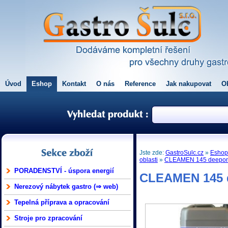
Úvod
Eshop
Kontakt
O nás
Reference
Jak nakupovat
O
Jste zde:
GastroSulc.cz
»
Esho
oblasti
»
CLEAMEN 145 deepon 
PORADENSTVÍ - úspora energií
CLEAMEN 145 d
Nerezový nábytek gastro (⇒ web)
Tepelná příprava a opracování
Stroje pro zpracování