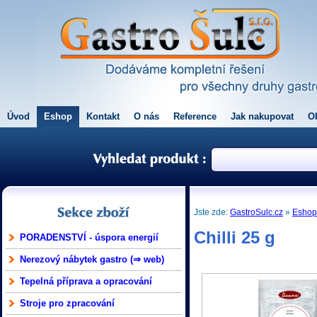
Úvod
Eshop
Kontakt
O nás
Reference
Jak nakupovat
O
Jste zde:
GastroSulc.cz
»
Esho
Chilli 25 g
PORADENSTVÍ - úspora energií
Nerezový nábytek gastro (⇒ web)
Tepelná příprava a opracování
Stroje pro zpracování