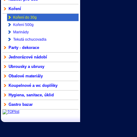
Koření
Koření do 30g
Koření 500g
Marinády
Tekutá ochucovadla
Party - dekorace
Jednorázové nádobí
Ubrousky a ubrusy
Obalové materiály
Koupelnové a wc doplňky
Hygiena, sanitace, úklid
Gastro bazar