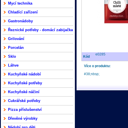
Mycí technika
Chladící zařízení
Gastronádoby
Řeznické potřeby - domácí zabijačka
Grilování
Porcelán
e0285
Sklo
Kód
Láhve
Více o produktu:
Kuchyňské nádobí
#38;nbsp;
Kuchyňské potřeby
Kuchyňské náčiní
Cukrářské potřeby
Pizza příslušenství
Dřevěné výrobky
Nádobí pro děti