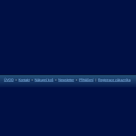
ÚVOD
•
Kontakt
•
Nákupní koš
•
Newsletter
•
Přihlášení
|
Registrace zákazníka