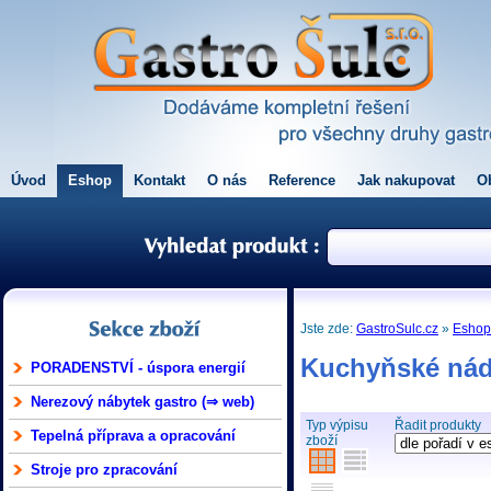
Úvod
Eshop
Kontakt
O nás
Reference
Jak nakupovat
O
Jste zde:
GastroSulc.cz
»
Esho
Kuchyňské nád
PORADENSTVÍ - úspora energií
Nerezový nábytek gastro (⇒ web)
Typ výpisu
Řadit produkty
Tepelná příprava a opracování
zboží
Stroje pro zpracování