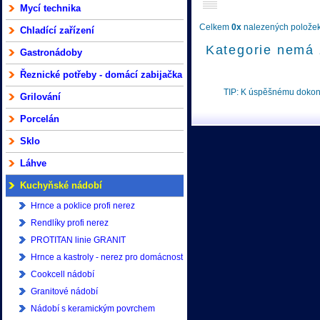
Mycí technika
Celkem
0x
nalezených položek 
Chladící zařízení
Kategorie nemá 
Gastronádoby
Řeznické potřeby - domácí zabijačka
TIP: K úspěšnému doko
Grilování
Porcelán
Sklo
Láhve
Kuchyňské nádobí
Hrnce a poklice profi nerez
Rendlíky profi nerez
PROTITAN linie GRANIT
Hrnce a kastroly - nerez pro domácnost
Cookcell nádobí
Granitové nádobí
Nádobí s keramickým povrchem