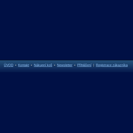
ÚVOD
•
Kontakt
•
Nákupní koš
•
Newsletter
•
Přihlášení
|
Registrace zákazníka