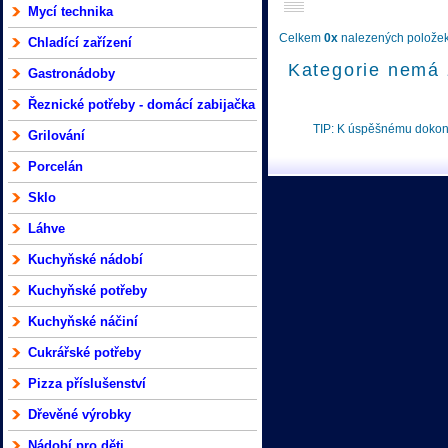
Mycí technika
Celkem
0x
nalezených položek 
Chladící zařízení
Kategorie nemá 
Gastronádoby
Řeznické potřeby - domácí zabijačka
TIP: K úspěšnému doko
Grilování
Porcelán
Sklo
Láhve
Kuchyňské nádobí
Kuchyňské potřeby
Kuchyňské náčiní
Cukrářské potřeby
Pizza příslušenství
Dřevěné výrobky
Nádobí pro děti