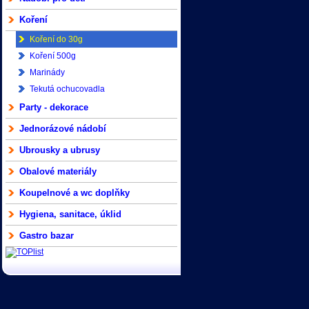
Koření
Koření do 30g
Koření 500g
Marinády
Tekutá ochucovadla
Party - dekorace
Jednorázové nádobí
Ubrousky a ubrusy
Obalové materiály
Koupelnové a wc doplňky
Hygiena, sanitace, úklid
Gastro bazar