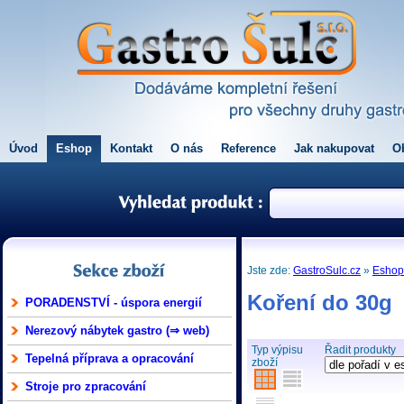
Úvod
Eshop
Kontakt
O nás
Reference
Jak nakupovat
O
Jste zde:
GastroSulc.cz
»
Esho
Koření do 30g
PORADENSTVÍ - úspora energií
Nerezový nábytek gastro (⇒ web)
Typ výpisu
Řadit produkty
Tepelná příprava a opracování
zboží
Stroje pro zpracování