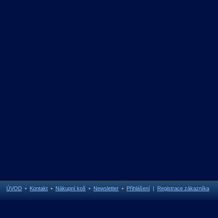
ÚVOD
•
Kontakt
•
Nákupní koš
•
Newsletter
•
Přihlášení
|
Registrace zákazníka