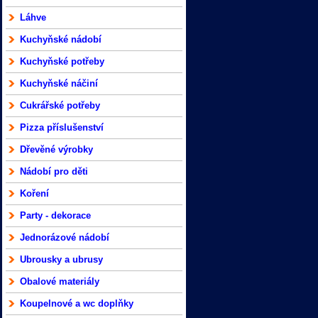
Láhve
Kuchyňské nádobí
Kuchyňské potřeby
Kuchyňské náčiní
Cukrářské potřeby
Pizza příslušenství
Dřevěné výrobky
Nádobí pro děti
Koření
Party - dekorace
Jednorázové nádobí
Ubrousky a ubrusy
Obalové materiály
Koupelnové a wc doplňky