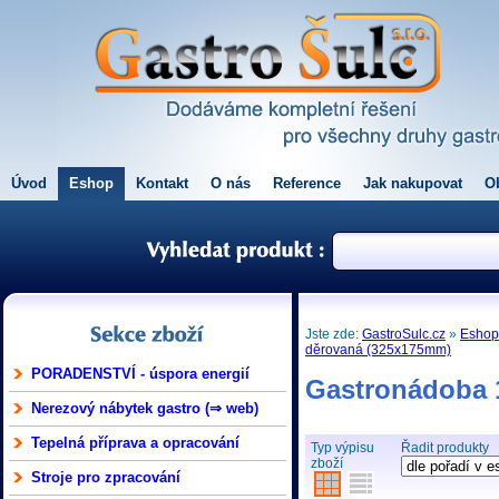
Úvod
Eshop
Kontakt
O nás
Reference
Jak nakupovat
O
Jste zde:
GastroSulc.cz
»
Esho
děrovaná (325x175mm)
PORADENSTVÍ - úspora energií
Gastronádoba 
Nerezový nábytek gastro (⇒ web)
Tepelná příprava a opracování
Typ výpisu
Řadit produkty
zboží
Stroje pro zpracování