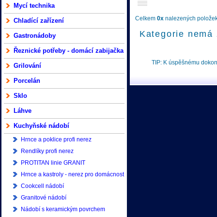
Mycí technika
Celkem
0x
nalezených položek 
Chladící zařízení
Kategorie nemá 
Gastronádoby
Řeznické potřeby - domácí zabijačka
TIP: K úspěšnému doko
Grilování
Porcelán
Sklo
Láhve
Kuchyňské nádobí
Hrnce a poklice profi nerez
Rendlíky profi nerez
PROTITAN linie GRANIT
Hrnce a kastroly - nerez pro domácnost
Cookcell nádobí
Granitové nádobí
Nádobí s keramickým povrchem