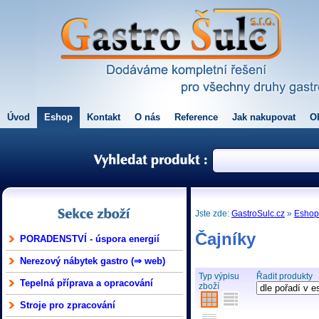
Úvod
Eshop
Kontakt
O nás
Reference
Jak nakupovat
O
Jste zde:
GastroSulc.cz
»
Esho
Čajníky
PORADENSTVÍ - úspora energií
Nerezový nábytek gastro (⇒ web)
Typ výpisu
Řadit produkty
Tepelná příprava a opracování
zboží
Stroje pro zpracování