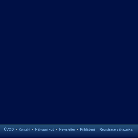
ÚVOD
•
Kontakt
•
Nákupní koš
•
Newsletter
•
Přihlášení
|
Registrace zákazníka